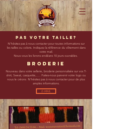
Pas votre taille?
N'hésitez pas à nous contacter pour toutes informations sur
les tailles ou coloris. Indiquez la référence du vêtement dans
votre mail.
Nous vous les livrons endéans 10 jours ouvrables.
bRODERIE
Nouveau dans votre sellerie, broderie personnalisée sur vos T-
shirt, Sweat, casquette,..... Faites-nous parvenir votre logo ou
nous le créons N'hésitez pas à nous contacter pour de plus
amples informations.
E-MAIL