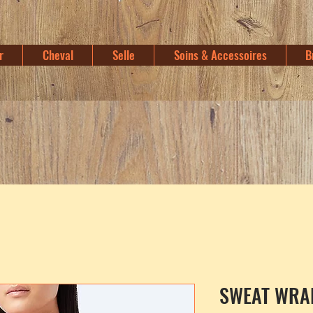
r
Cheval
Selle
Soins & Accessoires
B
SWEAT WRA