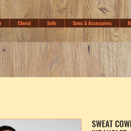
r
Cheval
Selle
Soins & Accessoires
B
SWEAT COW