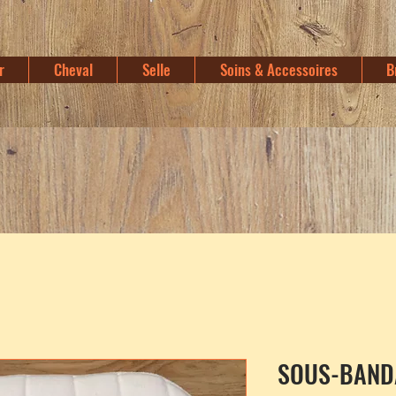
r
Cheval
Selle
Soins & Accessoires
B
SOUS-BAND