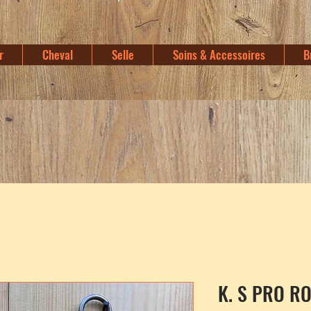
r
Cheval
Selle
Soins & Accessoires
B
K. S PRO R