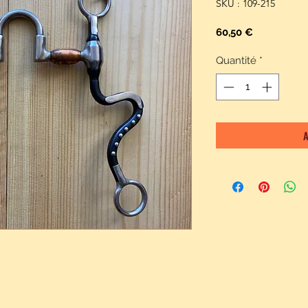
SKU : 109-215
Prix
60,50 €
Quantité
*
A