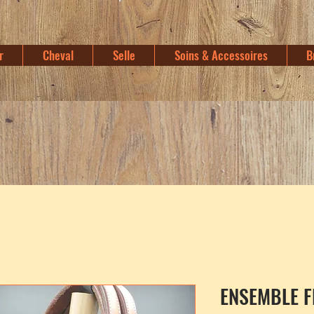
r
Cheval
Selle
Soins & Accessoires
B
ENSEMBLE F