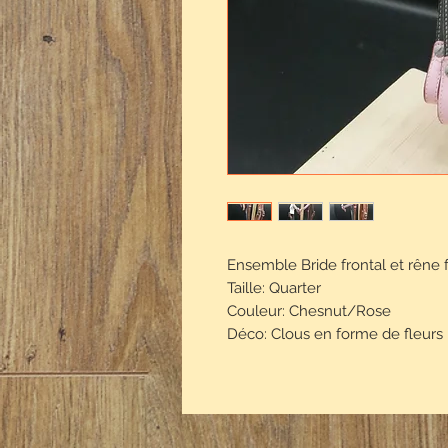
Ensemble Bride frontal et rêne 
Taille: Quarter
Couleur: Chesnut/Rose
Déco: Clous en forme de fleurs