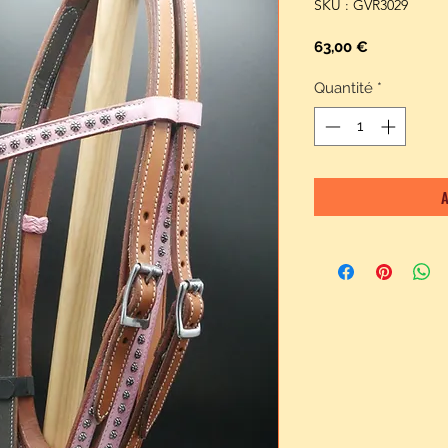
SKU : GVR3029
Prix
63,00 €
Quantité
*
A