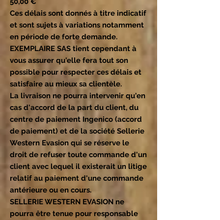
50,00 €
Ces délais sont donnés à titre indicatif
et sont sujets à variations notamment
en période de forte demande.
EXEMPLAIRE SAS tient cependant à
vous assurer qu'elle fera tout son
possible pour respecter ces délais et
satisfaire au mieux sa clientèle.
La livraison ne pourra intervenir qu'en
cas d'accord de la part du client, du
centre de paiement Ingenico (accord
de paiement) et de la société Sellerie
Western Evasion qui se réserve le
droit de refuser toute commande d'un
client avec lequel il existerait un litige
relatif au paiement d'une commande
antérieure ou en cours.
SELLERIE WESTERN EVASION ne
pourra être tenue pour responsable