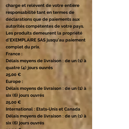
charge et relèvent de votre entière
responsabilité tant en termes de
déclarations que de paiements aux
autorités compétentes de votre pays.
Les produits demeurent la propriété
d'EXEMPLAIRE SAS jusqu'au paiement
complet du prix.
France :
Délais moyens de livraison : de un (1) à
quatre (4) jours ouvrés
25,00 €
Europe :
Délais moyens de livraison : de un (1) à
six (6) jours ouvrés
25,00 €
International : Etats-Unis et Canada
Délais moyens de livraison : de un (1) à
six (6) jours ouvrés