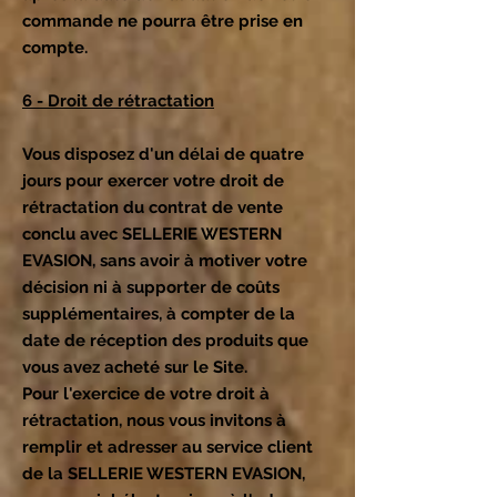
commande ne pourra être prise en
compte.
6 - Droit de rétractation
Vous disposez d'un délai de quatre
jours pour exercer votre droit de
rétractation du contrat de vente
conclu avec SELLERIE WESTERN
EVASION, sans avoir à motiver votre
décision ni à supporter de coûts
supplémentaires, à compter de la
date de réception des produits que
vous avez acheté sur le Site.
Pour l'exercice de votre droit à
rétractation, nous vous invitons à
remplir et adresser au service client
de la SELLERIE WESTERN EVASION,