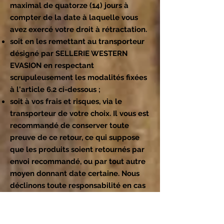
maximal de quatorze (14) jours à
compter de la date à laquelle vous
avez exercé votre droit à rétractation.
soit en les remettant au transporteur
désigné par SELLERIE WESTERN
EVASION en respectant
scrupuleusement les modalités fixées
à l'article 6.2 ci-dessous ;
soit à vos frais et risques, via le
transporteur de votre choix. Il vous est
recommandé de conserver toute
preuve de ce retour, ce qui suppose
que les produits soient retournés par
envoi recommandé, ou par tout autre
moyen donnant date certaine. Nous
déclinons toute responsabilité en cas
de perte ou endommagement des
produits durant le transport de retour.
La marchandise devra être renvoyée