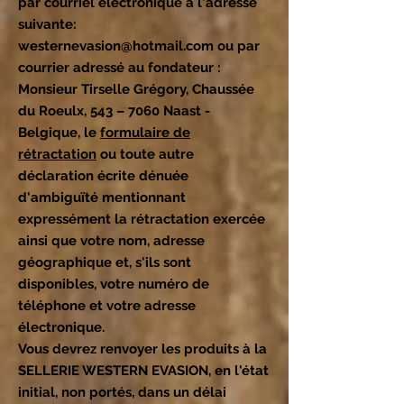
par courriel électronique à l'adresse
suivante:
westernevasion@hotmail.com
ou par
courrier adressé au fondateur :
Monsieur Tirselle Grégory, Chaussée
du Roeulx, 543 – 7060 Naast -
Belgique, le
formulaire de
rétractation
ou toute autre
déclaration écrite dénuée
d'ambiguïté mentionnant
expressément la rétractation exercée
ainsi que votre nom, adresse
géographique et, s'ils sont
disponibles, votre numéro de
téléphone et votre adresse
électronique.
Vous devrez renvoyer les produits à la
SELLERIE WESTERN EVASION, en l'état
initial, non portés, dans un délai