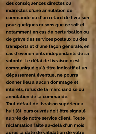
des conséquences directes ou
indirectes d'une annulation de
commande ou d'un retard de livraison
pour quelques raisons que ce soit et
notamment en cas de perturbation ou
de grève des services postaux ou des
transports et d'une façon générale, en
cas d'événements indépendants de sa
volonté. Le délai de livraison n'est
communiqué qu'à titre indicatif et un
dépassement éventuel ne pourra
donner lieu à aucun dommage et
intérêts, refus de la marchandise ou
annulation de la commande.
Tout défaut de livraison supérieur à
huit (8) jours ouvrés doit être signalé
auprès de notre service client. Toute
réclamation faite au-delà d'un mois
après la date de validation de votre