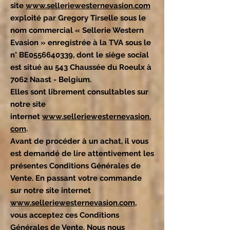
site
www.selleriewesternevasion.com
exploité par Gregory Tirselle sous le
nom commercial « Sellerie Western
Evasion » enregistrée à la TVA sous le
n° BE0556640339, dont le siège social
est situé au 543 Chaussée du Roeulx à
7062 Naast - Belgium.
Elles sont librement consultables sur
notre site
internet
www.selleriewesternevasion.
com
.
Avant de procéder à un achat, il vous
est demandé de lire attentivement les
présentes Conditions Générales de
Vente. En passant votre commande
sur notre site internet
www.selleriewesternevasion.com
,
vous acceptez ces Conditions
Générales de Vente. Nous nous