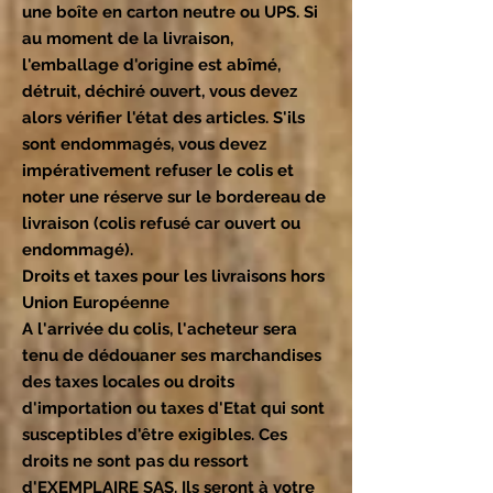
une boîte en carton neutre ou UPS. Si
au moment de la livraison,
l'emballage d'origine est abîmé,
détruit, déchiré ouvert, vous devez
alors vérifier l'état des articles. S'ils
sont endommagés, vous devez
impérativement refuser le colis et
noter une réserve sur le bordereau de
livraison (colis refusé car ouvert ou
endommagé).
Droits et taxes pour les livraisons hors
Union Européenne
A l'arrivée du colis, l'acheteur sera
tenu de dédouaner ses marchandises
des taxes locales ou droits
d'importation ou taxes d'Etat qui sont
susceptibles d'être exigibles. Ces
droits ne sont pas du ressort
d'EXEMPLAIRE SAS. Ils seront à votre